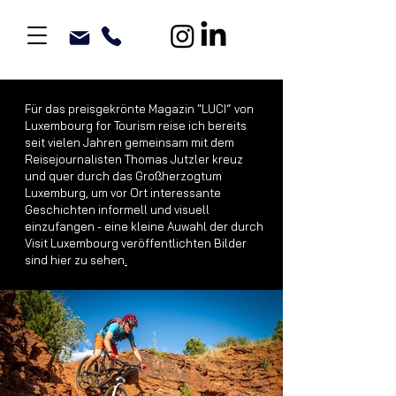
Für das preisgekrönte Magazin "LUCI“ von
Luxembourg for Tourism reise ich bereits
seit vielen Jahren gemeinsam mit dem
Reisejournalisten Thomas Jutzler kreuz
und quer durch das Großherzogtum
Luxemburg, um vor Ort interessante
Geschichten informell und visuell
einzufangen - eine kleine Auwahl der durch
Visit Luxembourg veröffentlichten Bilder
sind hier zu sehen
.